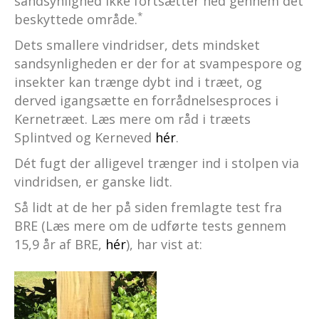
sandsynlighed ikke fortsætter ned gennem det
*
beskyttede område.
Dets smallere vindridser, dets mindsket
sandsynligheden er der for at svampespore og
insekter kan trænge dybt ind i træet, og
derved igangsætte en forrådnelsesproces i
Kernetræet. Læs mere om råd i træets
Splintved og Kerneved
hér
.
Dét fugt der alligevel trænger ind i stolpen via
vindridsen, er ganske lidt.
Så lidt at de her på siden fremlagte test fra
BRE (Læs mere om de udførte tests gennem
15,9 år af BRE,
hér
), har vist at: