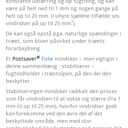
konstante udtørring og op fugtning, og kan
være på helt ned til 1 mm og nogen gange på
helt op til 20 mm. (I uhyre sjældne tilfælde ses
*
vindridser på op til 25 mm
).
De kan også opstå pga. naturlige spændinger i
træet, som bliver påvirket under træets
forarbejdning.
®
Et
Postsaver
Folie
mindsker – men vigtigst i
denne sammenhæng - stabiliserer –
fugtindholdet i træstolpen, på den del den
beskytter.
Stabiliseringen mindsker radikalt den proces
som får vindridsen til at vokse sig større (fra 1
mm til op til 25 mm), hvorfor vindridser godt
kan forekomme ved den øvre del af det
beskyttede område, men med stor