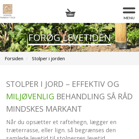
FORØG LEVETIDEN
Forsiden
Stolper i jorden
STOLPER I JORD – EFFEKTIV OG
MILJØVENLIG
BEHANDLING SÅ RÅD
MINDSKES MARKANT
Når du opsætter et raftehegn, lægger en
træterrasse, eller lign. så begrænses den
samlede levetid til stolpernes levetid.