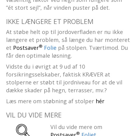
”ét stort sejl”, når vinden puster på det.
IKKE LÆNGERE ET PROBLEM
At støbe helt op til jordoverfladen er nu ikke
længere et problem, så længe du har monteret
®
et
Postsaver
Folie
på stolpen. Tværtimod. Du
får den optimale løsning.
Vidste du i øvrigt at 9 ud af 10
forsikringsselskaber, faktisk KRÆVER at
stolperne er støbt til jordniveau for at de vil
dække skader på hegn, terrasser, mv.?
Læs mere om støbning af stolper
hér
VIL DU VIDE MERE
Vil du vide mere om
®
Postsaver
Foliet