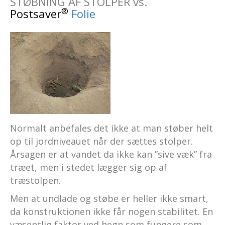
STØBNING AF STOLPER vs.
®
Postsaver
Folie
Normalt anbefales det ikke at man støber helt
op til jordniveauet når der sættes stolper.
Årsagen er at vandet da ikke kan ”sive væk” fra
træet, men i stedet lægger sig op af
træstolpen.
Men at undlade og støbe er heller ikke smart,
da konstruktionen ikke får nogen stabilitet. En
væsentlig faktor ved hegn som fungere som